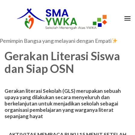
SMA YWKA Bandung
Website SMA YWKA Bandung
emimpin Bangsa yang melayani dengan Empati
Gerakan Literasi Siswa
dan Siap OSN
Gerakan literasi Sekolah (GLS) merupakan sebuah
upaya yang dilakukan secara menyeluruh dan
berkelanjutan untuk menjadikan sekolah sebagai
organisasi pembelajaran yang warganya literat
sepanjang hayat
AKTIVITAS MEMBACA BUKU 15 MENIT SETELAH