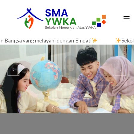
SMA YWKA Bandung
Website SMA YWKA Bandung
 yang melayani dengan Empati
Sekolahnya Pa