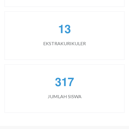
1
3
EKSTRAKURIKULER
3
1
7
JUMLAH SISWA