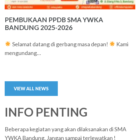
PEMBUKAAN PPDB SMA YWKA
BANDUNG 2025-2026
Selamat datang di gerbang masa depan!
Kami
mengundang…
VIEW ALL NEWS
INFO PENTING
Beberapa kegiatan yang akan dilaksanakan di SMA
YWKA Bandung. Jangan sampai terlewatkan !