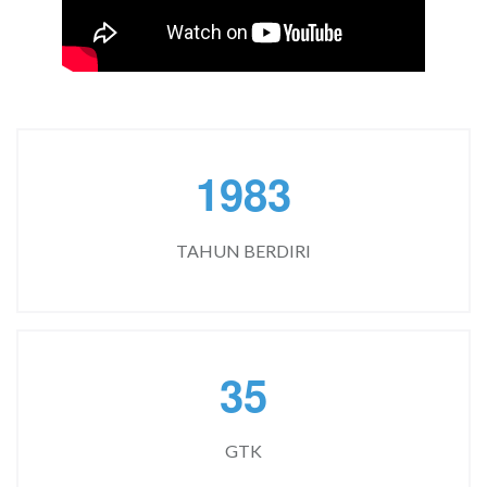
1
9
8
3
TAHUN BERDIRI
3
5
GTK