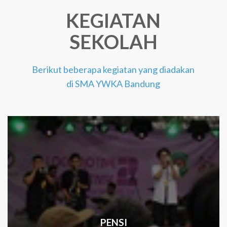
KEGIATAN
SEKOLAH
Berikut beberapa kegiatan yang diadakan
di SMA YWKA Bandung
PENSI