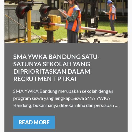
SMA YWKA BANDUNG SATU-
SATUNYA SEKOLAH YANG
DIPRIORITASKAN DALAM
RECRUTMENT PT.KAI
SMA YWKA Bandung merupakan sekolah dengan
program siswa yang lengkap. Siswa SMA YWKA
Bandung, bukan hanya dibekali ilmu dan persiapan …
READ MORE